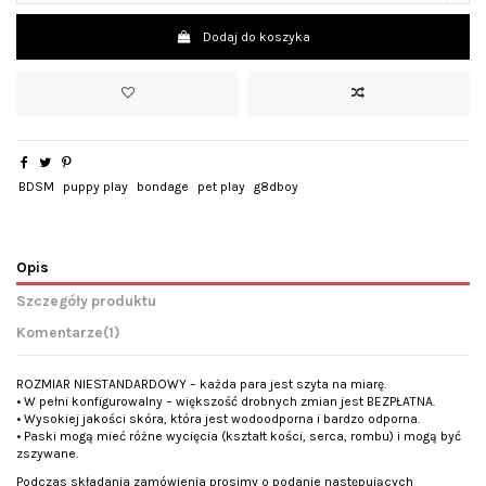
Dodaj do koszyka
BDSM
puppy play
bondage
pet play
g8dboy
Opis
Szczegóły produktu
Komentarze
(1)
ROZMIAR NIESTANDARDOWY – każda para jest szyta na miarę.
• W pełni konfigurowalny – większość drobnych zmian jest BEZPŁATNA.
• Wysokiej jakości skóra, która jest wodoodporna i bardzo odporna.
• Paski mogą mieć różne wycięcia (kształt kości, serca, rombu) i mogą być
zszywane.
Podczas składania zamówienia prosimy o podanie następujących