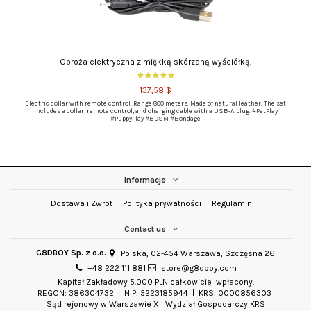
Obroża elektryczna z miękką skórzaną wyściółką.
137,58 $
Electric collar with remote control. Range 800 meters. Made of natural leather. The set
includes a collar, remote control, and charging cable with a USB-A plug. #PetPlay
#PuppyPlay #BDSM #Bondage
Informacje
Dostawa i Zwrot
Polityka prywatności
Regulamin
Contact us
G8DBOY Sp. z o.o.
Polska, 02-454 Warszawa, Szczęsna 26
+48 222 111 881
store@g8dboy.com
Kapitał Zakładowy 5.000 PLN całkowicie wpłacony.
REGON: 386304732 | NIP: 5223185944 | KRS: 0000856303
Sąd rejonowy w Warszawie XII Wydział Gospodarczy KRS