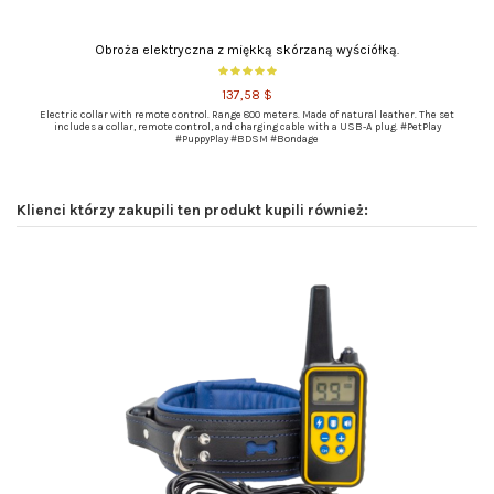
Obroża elektryczna z miękką skórzaną wyściółką.
137,58 $
Electric collar with remote control. Range 800 meters. Made of natural leather. The set
includes a collar, remote control, and charging cable with a USB-A plug. #PetPlay
#PuppyPlay #BDSM #Bondage
Klienci którzy zakupili ten produkt kupili również: